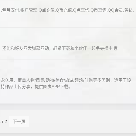
月,包月支付,帐户管理,Q点充值,Q币充值,Q点查询,Q币查询,QQ会员,黄钻,
能，还能和好友互发弹幕互动，赶紧下载和小伙伴一起争夺擂主吧！
永久用，覆盖人物/风景/动物/美食/旅游/建筑/时尚等多类别，适用于设
支持作品上传分享，提供图虫APP下载。
1 / 2
下一页