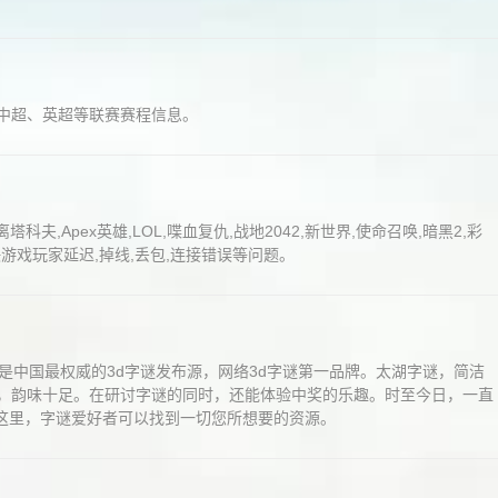
、中超、英超等联赛赛程信息。
塔科夫,Apex英雄,LOL,喋血复仇,战地2042,新世界,使命召唤,暗黑2,彩
决游戏玩家延迟,掉线,丢包,连接错误等问题。
是中国最权威的3d字谜发布源，网络3d字谜第一品牌。太湖字谜，简洁
来，韵味十足。在研讨字谜的同时，还能体验中奖的乐趣。时至今日，一直
这里，字谜爱好者可以找到一切您所想要的资源。