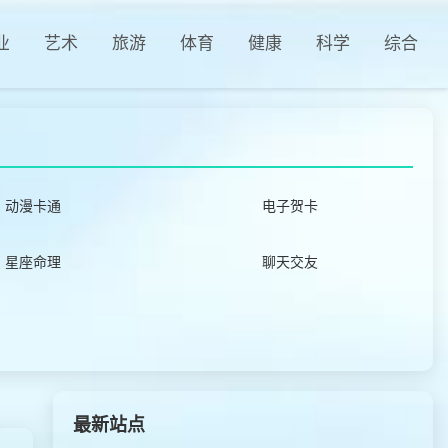
业
艺术
旅游
体育
健康
科学
综合
动漫卡通
电子贺卡
星座命理
聊天交友
最新站点