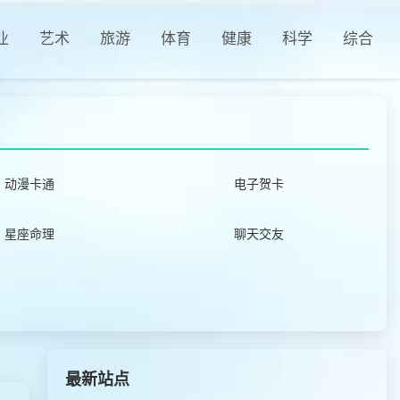
业
艺术
旅游
体育
健康
科学
综合
动漫卡通
电子贺卡
星座命理
聊天交友
最新站点