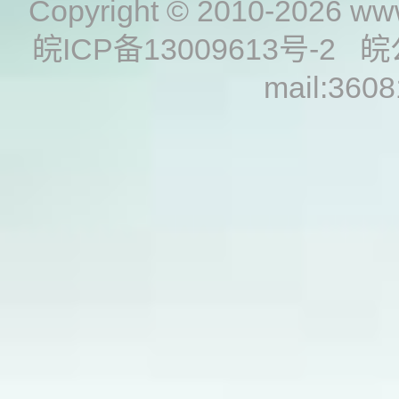
Copyright © 2010-2026
www
皖ICP备13009613号-2
皖
mail:360