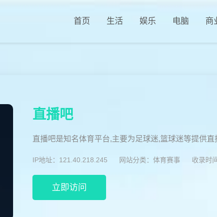
首页
生活
娱乐
电脑
商
直播吧
直播吧是知名体育平台,主要为足球迷,篮球迷等提供直播
IP地址：121.40.218.245
网站分类：
体育赛事
收录时间：
立即访问