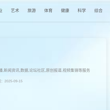
业
艺术
旅游
体育
健康
科学
综合
,新闻资讯,数据,论坛社区,原创报道,视频集锦等服务
2025-09-15