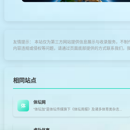
友情提示： 本站仅为第三方网站提供信息展示与收录服务，不制
内容违规或侵权等问题，请通过页面底部提供的方式联系我们，
相同站点
体坛网
体
“体坛加”是体坛传媒旗下《体坛周报》及诸多体育类杂志...