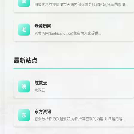
闺
闺蜜优惠券提供淘宝天猫内部优惠券领取网站,独家内部淘...
老黄历网
老
老黄历网(laohuangli.co)免费为大家提供...
最新站点
皖教云
皖
皖教云
东方资讯
东
它会分析你的兴趣爱好,为你推荐喜欢的内容,并且越用越...