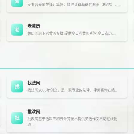
营
专业营养师在线计算器：精准计算基础代谢率（BMR）、...
老黄历
老
黄历网旗下老黄历专栏,提供今日老黄历查询,今日农历,...
找法网
找
找法网2003年创立，是一家专业的法律、律师咨询在线...
批改网
批
批改网基于语料库和云计算技术提供英语作文自动在线批
改...