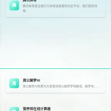
腾讯体育
腾
腾讯体育是全国亿万体育迷喜爱的社区平台，我们提供顶
级...
周公解梦AI
周
周公解梦AI免费为大家提供周公解梦梦境解读，解梦有：...
营养师在线计算器