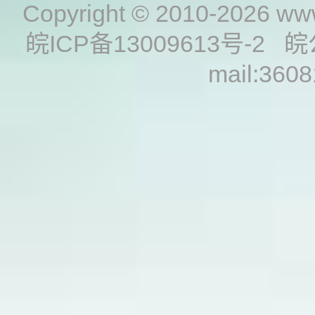
Copyright © 2010-2026
www
皖ICP备13009613号-2
皖
mail:360